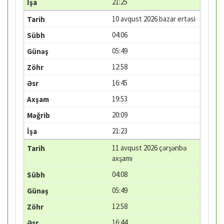
21:25
10 avqust 2026 bazar ertəsi
04:06
05:49
12:58
16:45
19:53
20:09
21:23
11 avqust 2026 çərşənbə
axşamı
04:08
05:49
12:58
16:44