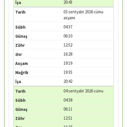
20:43
03 sentyabr 2026 cümə
axşamı
04:37
06:10
12:52
16:28
19:19
19:35
20:42
04 sentyabr 2026 cümə
04:38
06:11
12:51