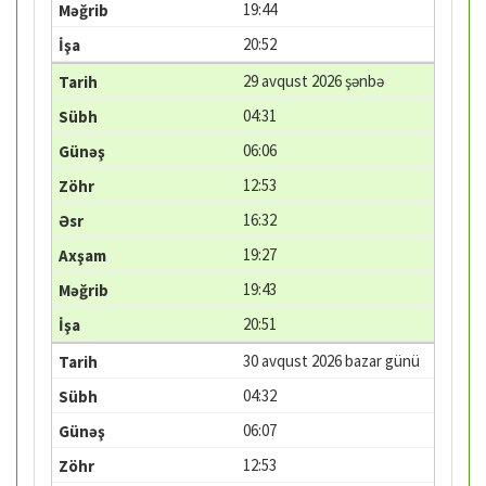
19:44
20:52
29 avqust 2026 şənbə
04:31
06:06
12:53
16:32
19:27
19:43
20:51
30 avqust 2026 bazar günü
04:32
06:07
12:53