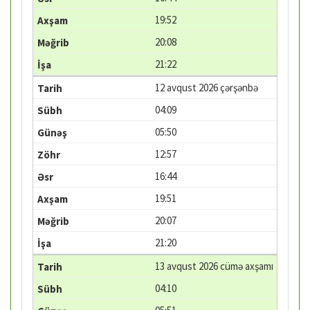
19:52
20:08
21:22
12 avqust 2026 çərşənbə
04:09
05:50
12:57
16:44
19:51
20:07
21:20
13 avqust 2026 cümə axşamı
04:10