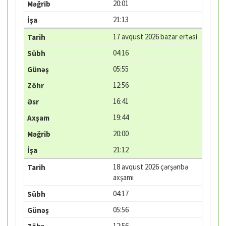
20:01
21:13
17 avqust 2026 bazar ertəsi
04:16
05:55
12:56
16:41
19:44
20:00
21:12
18 avqust 2026 çərşənbə
axşamı
04:17
05:56
12:56