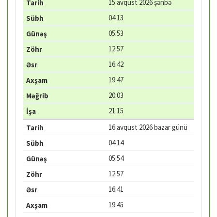
15 avqust 2026 şənbə
04:13
05:53
12:57
16:42
19:47
20:03
21:15
16 avqust 2026 bazar günü
04:14
05:54
12:57
16:41
19:45