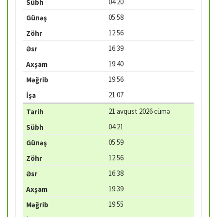
04:20
05:58
12:56
16:39
19:40
19:56
21:07
21 avqust 2026 cümə
04:21
05:59
12:56
16:38
19:39
19:55