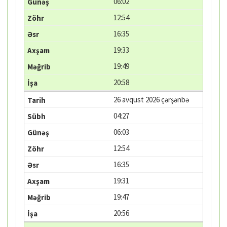
06:02
12:54
16:35
19:33
19:49
20:58
26 avqust 2026 çərşənbə
04:27
06:03
12:54
16:35
19:31
19:47
20:56