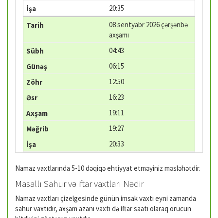
20:35
08 sentyabr 2026 çərşənbə
axşamı
04:43
06:15
12:50
16:23
19:11
19:27
20:33
Namaz vaxtlarında 5-10 dəqiqə ehtiyyat etməyiniz məsləhətdir.
Masallı Sahur və iftar vaxtları Nədir
Namaz vaxtları çizelgesinde günün imsak vaxtı eyni zamanda
sahur vaxtıdır, axşam azanı vaxtı də iftar saatı olaraq orucun