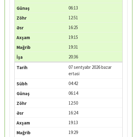
06:13
12:51
16:25
19:15
19:31
20:36
07 sentyabr 2026 bazar
ertəsi
04:42
06:14
12:50
16:24
19:13
19:29