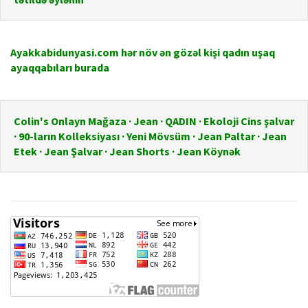
Ayakkabidunyasi.com hər növ ən gözəl kişi qadın uşaq
ayaqqabıları burada
Colin's Onlayn Mağaza · Jean · QADIN · Ekoloji Cins şalvar
· 90-ların Kolleksiyası · Yeni Mövsüm · Jean Paltar · Jean
Etek · Jean Şalvar · Jean Shorts · Jean Köynək