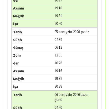
16:27
19:18
19:34
20:40
05 sentyabr 2026 şənbə
04:39
06:12
12:51
16:26
19:16
19:32
20:38
06 sentyabr 2026 bazar
günü
04:40