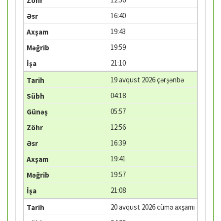
16:40
19:43
19:59
21:10
19 avqust 2026 çərşənbə
04:18
05:57
12:56
16:39
19:41
19:57
21:08
20 avqust 2026 cümə axşamı