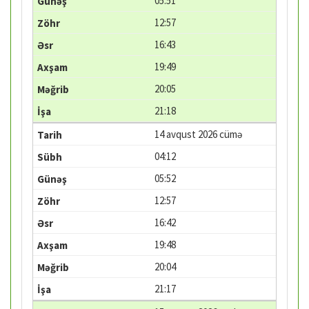
05:51
12:57
16:43
19:49
20:05
21:18
14 avqust 2026 cümə
04:12
05:52
12:57
16:42
19:48
20:04
21:17