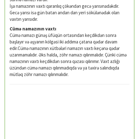
İşa namazının vaxtı qaranlıq çökəndən gecə yarısınadəkdir.
Gecə yarısı isə gün batan andan dan yeri sökülənədək olan
vaxtın yarısıdır.
Cümə namazının vaxtı
Cümə namazı günəş üfüqün ortasından keçdikdən sonra
başlayır və əşyanın kölgəsi iki addıma çatana qədər davam
edir.Cümə namazının xütbələri namazın vaxtı keçənə qədər
uzanmamalıdır. Əks halda, zöhr namazı qılınmalıdır. Çünki cümə
namazının vaxtı keçdikdən sonra qəzası qılınmır. Vaxt azlığı
üzündən cümə namazı qılınmadıqda və ya təxirə salındıqda
mütləq zöhr namazı qılınmalıdır.