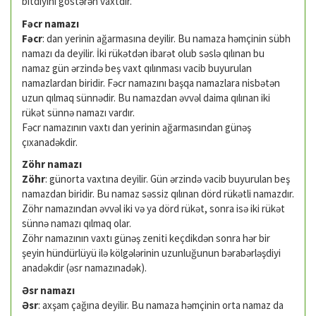
bitdiyini göstərən vaxtdır.
Fəcr namazı
Fəcr
: dan yerinin ağarmasına deyilir. Bu namaza həmçinin sübh
namazı da deyilir. İki rükətdən ibarət olub səslə qılınan bu
namaz gün ərzində beş vaxt qılınması vacib buyurulan
namazlardan biridir. Fəcr namazını başqa namazlara nisbətən
uzun qılmaq sünnədir. Bu namazdan əvvəl daima qılınan iki
rükət sünnə namazı vardır.
Fəcr namazının vaxtı dan yerinin ağarmasından günəş
çıxanadəkdir.
Zöhr namazı
Zöhr
: günorta vaxtına deyilir. Gün ərzində vacib buyurulan beş
namaz­dan biridir. Bu namaz səssiz qılınan dörd rükətli namazdır.
Zöhr namazından əvvəl iki və ya dörd rükət, sonra isə iki rükət
sünnə namazı qılmaq olar.
Zöhr namazının vaxtı günəş zeniti keçdikdən sonra hər bir
şeyin hündürlüyü ilə kölgələrinin uzunluğunun bərabərləşdiyi
anadəkdir (əsr namazınadək).
Əsr namazı
Əsr
: axşam çağına deyilir. Bu namaza həmçinin orta namaz da