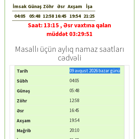
İmsak
Günəş
Zöhr
Əsr
Axşam
İşa
04:05
05:48
12:58
16:45
19:54
21:25
Saat:
13:15
,
Əsr vaxtına qalan
müddət
03:29:50
Masallı üçün aylıq namaz saatları
cədvəli
09 avqust 2026 bazar günü
04:05
05:48
12:58
16:45
19:54
20:10