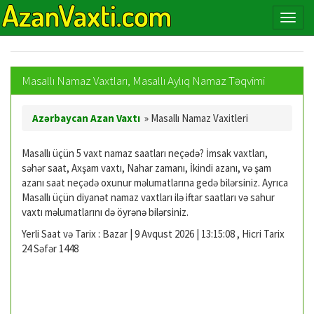
Masallı Namaz Vaxtları, Masallı Aylıq Namaz Təqvimi
Azərbaycan Azan Vaxtı
»
Masallı Namaz Vaxitleri
Masallı üçün 5 vaxt namaz saatları neçədə? İmsak vaxtları,
səhər saat, Axşam vaxtı, Nahar zamanı, İkindi azanı, və şam
azanı saat neçədə oxunur məlumatlarına gedə bilərsiniz. Ayrıca
Masallı üçün diyanət namaz vaxtları ilə iftar saatları və sahur
vaxtı məlumatlarını də öyrənə bilərsiniz.
Yerli Saat və Tarix : Bazar | 9 Avqust 2026 | 13:15:09 , Hicri Tarix
24 Səfər 1448