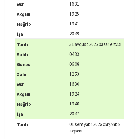
16:31
19:25
19:41
20:49
31 avqust 2026 bazar ertəsi
04:33
06:08
12:53
16:30
19:24
19:40
20:47
01 sentyabr 2026 çərşənbə
axşamı