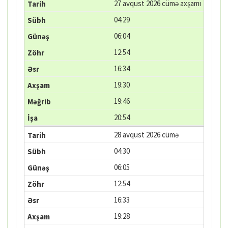
27 avqust 2026 cümə axşamı
04:29
06:04
12:54
16:34
19:30
19:46
20:54
28 avqust 2026 cümə
04:30
06:05
12:54
16:33
19:28