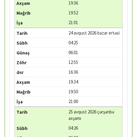
19:36
19:52
21:01
24 avqust 2026 bazar ertəsi
04:25
06:01
12:55
16:36
19:34
19:50
21:00
25 avqust 2026 çərşənbə
axşamı
04:26