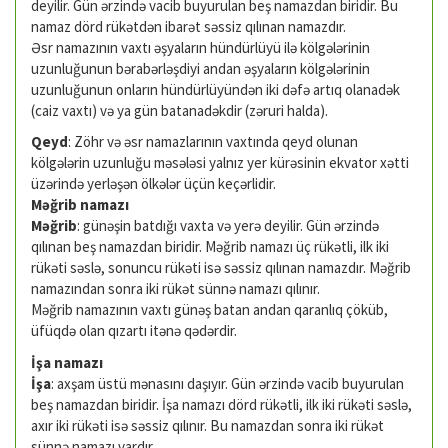
deyilir. Gün ərzində vacib buyurulan beş namazdan biridir. Bu
namaz dörd rükətdən ibarət səssiz qılınan namazdır.
Əsr namazının vaxtı əşyaların hündürlüyü ilə kölgələrinin
uzunluğunun bərabərləşdiyi andan əşyaların kölgələrinin
uzunluğunun onların hündür­lüyündən iki dəfə artıq olanadək
(caiz vaxtı) və ya gün batanadəkdir (zəruri halda).
Qeyd
: Zöhr və əsr namazlarının vaxtında qeyd olunan
kölgələrin uzunluğu məsələsi yalnız yer kürəsinin ekvator xətti
üzərində yerləşən ölkələr üçün keçərlidir.
Məğrib namazı
Məğrib
: günəşin batdığı vaxta və yerə deyilir. Gün ərzində
qılınan beş namazdan biridir. Məğrib namazı üç rükətli, ilk iki
rükəti səslə, sonuncu rükəti isə səssiz qılınan namazdır. Məğrib
namazından sonra iki rükət sünnə namazı qılınır.
Məğrib namazının vaxtı günəş batan andan qaranlıq çöküb,
üfüqdə olan qızartı itənə qədərdir.
İşa namazı
İşa
: axşam üstü mənasını daşıyır. Gün ərzində vacib buyurulan
beş namazdan biridir. İşa namazı dörd rükətli, ilk iki rükəti səslə,
axır iki rükəti isə səssiz qılınır. Bu namazdan sonra iki rükət
sünnə namazı vardır.