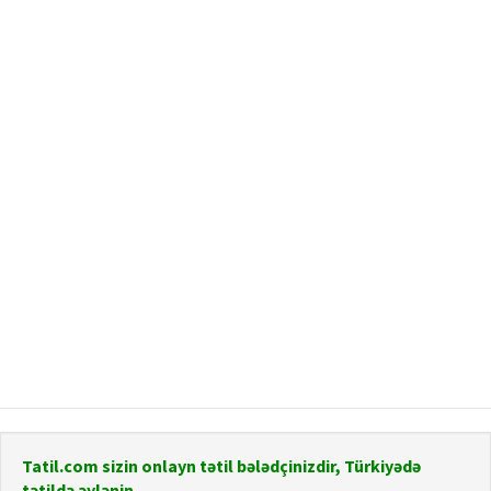
Tatil.com sizin onlayn tətil bələdçinizdir, Türkiyədə
tətildə əylənin