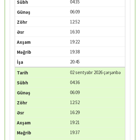
04:35
06:09
12:52
16:30
19:22
19:38
20:45
02 sentyabr 2026 çərşənbə
04:36
06:09
12:52
16:29
19:21
19:37